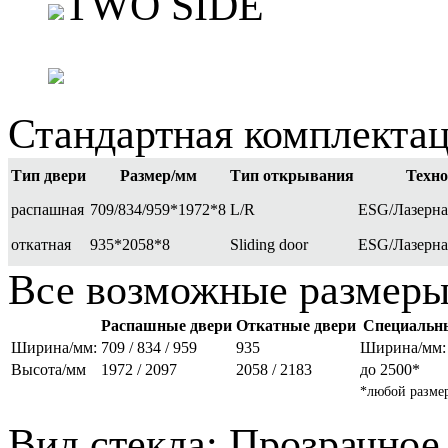
TWO SIDE
Стандартная комплекта
Тип двери
Размер/мм
Тип открывания
Техно
распашная
709/834/959*1972*8
L/R
ESG/Лазерна
откатная
935*2058*8
Sliding door
ESG/Лазерна
Все возможные размеры
Распашные двери
Откатные двери
Специальн
Ширина/мм:
709 / 834 / 959
935
Ширина/мм: 
Высота/мм
1972 / 2097
2058 / 2183
до 2500*
*любой разме
Вид стекла:
Прозрачное